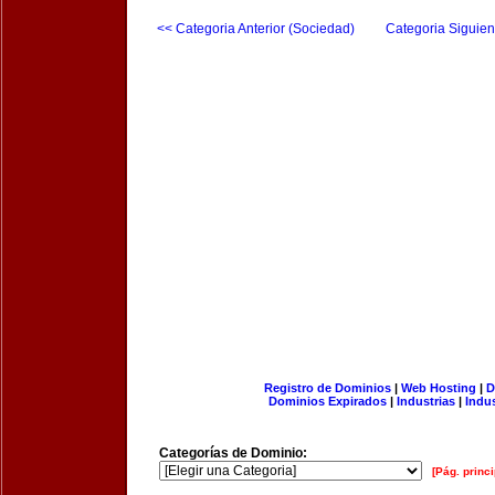
<< Categoria Anterior (Sociedad)
Categoria Siguien
Registro de Dominios
|
Web Hosting
|
D
Dominios Expirados
|
Industrias
|
Indu
Categorías de Dominio:
[Pág. princi