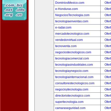
DominiosMexico.com
Ofer
e-Honduras.com
Ofer
NegociosTecnologia.com
Ofer
tecnologiaenventas.com
Ofer
e-radar.com
Ofer
mercadotecnologico.com
Ofer
vendedorvirtual.com
Ofer
tecnoventa.com
Ofer
negociostecnologicos.com
Ofer
tecnologiacomercial.com
Ofer
tecnologiasindustriales.com
Ofer
tecnologiaynegocio.com
Ofer
tecnologiainternacional.com
Ofer
consultorestecnologicos.com
Ofer
negocioytecnologia.com
Ofer
directoriotecnologico.com
Ofer
supertecnologia.com
Ofer
camaraseguridad.com
Ofer