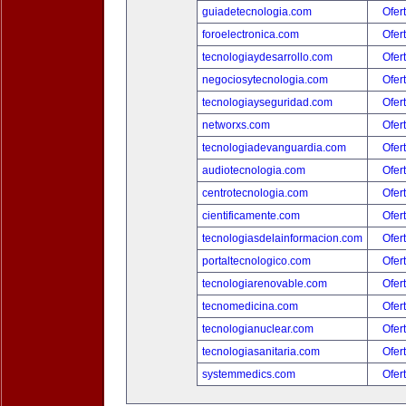
guiadetecnologia.com
Ofer
foroelectronica.com
Ofer
tecnologiaydesarrollo.com
Ofer
negociosytecnologia.com
Ofer
tecnologiayseguridad.com
Ofer
networxs.com
Ofer
tecnologiadevanguardia.com
Ofer
audiotecnologia.com
Ofer
centrotecnologia.com
Ofer
cientificamente.com
Ofer
tecnologiasdelainformacion.com
Ofer
portaltecnologico.com
Ofer
tecnologiarenovable.com
Ofer
tecnomedicina.com
Ofer
tecnologianuclear.com
Ofer
tecnologiasanitaria.com
Ofer
systemmedics.com
Ofer