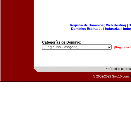
Registro de Dominios
|
Web Hosting
|
D
Dominios Expirados
|
Industrias
|
Indu
Categorías de Dominio:
[Pág. princi
** Precios expre
© 2002/2022 Solo10.com