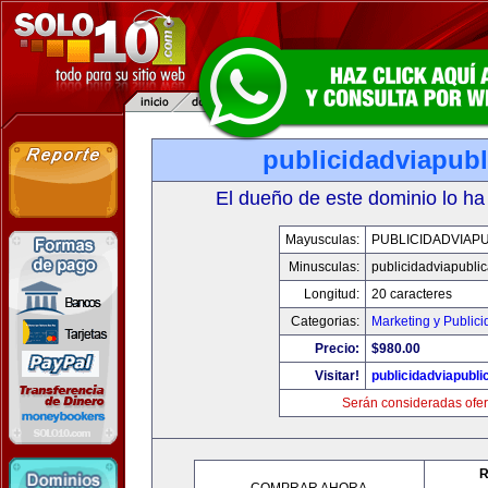
publicidadviapub
El dueño de este dominio lo ha
Mayusculas:
PUBLICIDADVIAP
Minusculas:
publicidadviapubli
Longitud:
20 caracteres
Categorias:
Marketing y Public
Precio:
$980.00
Visitar!
publicidadviapubl
Serán consideradas ofer
R