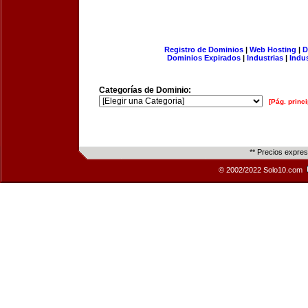
Registro de Dominios
|
Web Hosting
|
D
Dominios Expirados
|
Industrias
|
Indu
Categorías de Dominio:
[Pág. princi
** Precios expre
© 2002/2022 Solo10.com