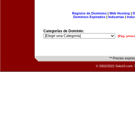
Registro de Dominios
|
Web Hosting
|
D
Dominios Expirados
|
Industrias
|
Indu
Categorías de Dominio:
[Pág. princi
** Precios expre
© 2002/2022 Solo10.com