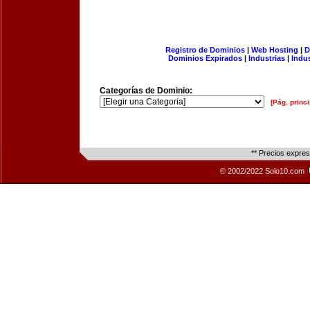
Registro de Dominios
|
Web Hosting
|
D
Dominios Expirados
|
Industrias
|
Indu
Categorías de Dominio:
[Pág. princi
** Precios expre
© 2002/2022 Solo10.com