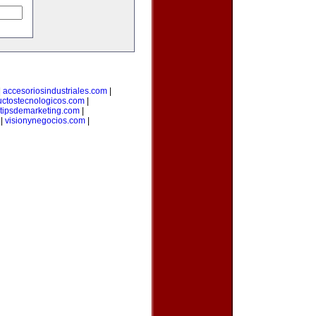
|
accesoriosindustriales.com
|
uctostecnologicos.com
|
tipsdemarketing.com
|
|
visionynegocios.com
|