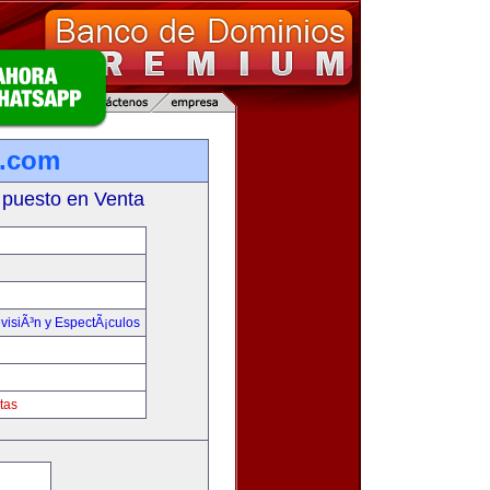
n.com
 puesto en Venta
visiÃ³n y EspectÃ¡culos
tas