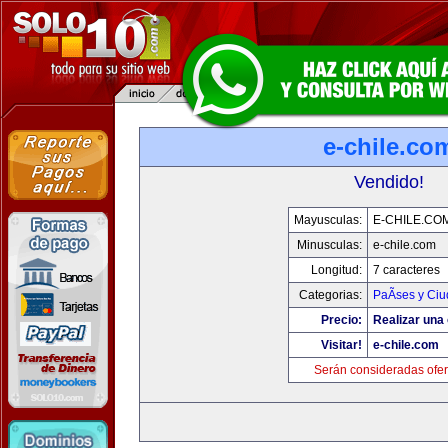
e-chile.co
Vendido!
Mayusculas:
E-CHILE.CO
Minusculas:
e-chile.com
Longitud:
7 caracteres
Categorias:
PaÃ­ses y Ci
Precio:
Realizar una 
Visitar!
e-chile.com
Serán consideradas ofer