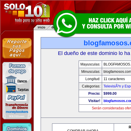
blogfamosos
El dueño de este dominio lo ha
Mayusculas:
BLOGFAMOSOS
Minusculas:
blogfamosos.co
Longitud:
11 caracteres
Categorias:
TelevisiÃ³n y Esp
Precio:
$999.00
Visitar!
blogfamosos.c
Serán consideradas ofer
R