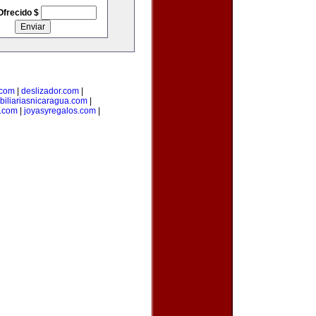
Ofrecido $
.com
|
deslizador.com
|
biliariasnicaragua.com
|
.com
|
joyasyregalos.com
|