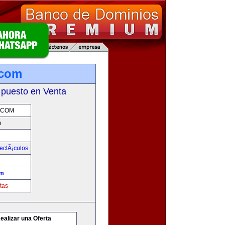
.com
 puesto en Venta
.COM
m
ectÃ¡culos
om
tas
ealizar una Oferta