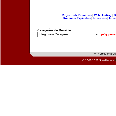
Registro de Dominios
|
Web Hosting
|
D
Dominios Expirados
|
Industrias
|
Indu
Categorías de Dominio:
[Pág. princi
** Precios expre
© 2002/2022 Solo10.com