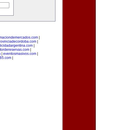
rmaciondemercados.com
|
rovinciadecordoba.com
|
licidadargentina.com
|
tordereservas.com
|
m
|
eventosmasivos.com
|
365.com
|