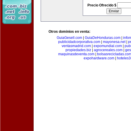
Precio Ofrecido $
Otros dominios en venta:
GuiaGesell.com
|
GuiaDeHonduras.com
|
info
publicidadcorporativa.com
|
mayonesa.net
|
p
ventasmadrid.com
|
expomundial.com
|
pub
propiedades.biz
|
agrocereales.com
|
ges
maquinasdeventa.com
|
bolsasrecicladas.co
expohardware.com
|
hoteles