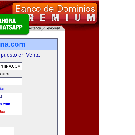
ina.com
 puesto en Venta
NTINA.COM
a.com
idad
!
na.com
tas