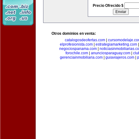
Precio Ofrecido $
Otros dominios en venta:
catalogosdeofertas.com
|
cursomodelaje.c
elprofesionista.com
|
estrategiamarketing.com
negociospanama.com
|
noticiasinmobiliarias.c
forochile.com
|
anunciosparaguay.com
|
clu
gerenciainmobiliaria.com
|
guiaviajeros.com
|
p