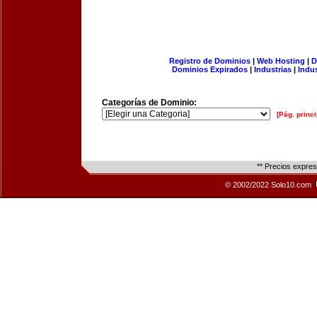
Registro de Dominios
|
Web Hosting
|
D
Dominios Expirados
|
Industrias
|
Indu
Categorías de Dominio:
[Pág. princi
** Precios expre
© 2002/2022 Solo10.com