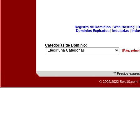
Registro de Dominios
|
Web Hosting
|
D
Dominios Expirados
|
Industrias
|
Indu
Categorías de Dominio:
[Pág. princi
** Precios expre
© 2002/2022 Solo10.com