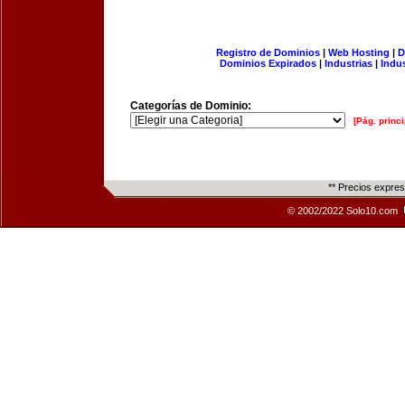
Registro de Dominios
|
Web Hosting
|
D
Dominios Expirados
|
Industrias
|
Indu
Categorías de Dominio:
[Pág. princi
** Precios expre
© 2002/2022 Solo10.com