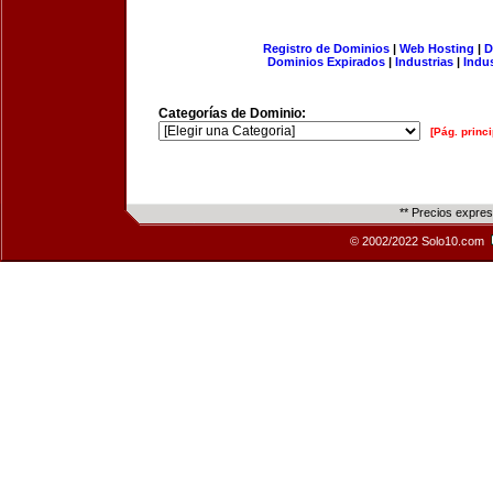
Registro de Dominios
|
Web Hosting
|
D
Dominios Expirados
|
Industrias
|
Indu
Categorías de Dominio:
[Pág. princi
** Precios expre
© 2002/2022 Solo10.com