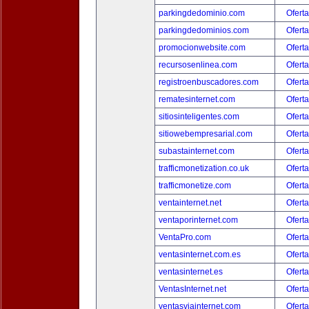
parkingdedominio.com
Oferta
parkingdedominios.com
Oferta
promocionwebsite.com
Oferta
recursosenlinea.com
Oferta
registroenbuscadores.com
Oferta
rematesinternet.com
Oferta
sitiosinteligentes.com
Oferta
sitiowebempresarial.com
Oferta
subastainternet.com
Oferta
trafficmonetization.co.uk
Oferta
trafficmonetize.com
Oferta
ventainternet.net
Oferta
ventaporinternet.com
Oferta
VentaPro.com
Oferta
ventasinternet.com.es
Oferta
ventasinternet.es
Oferta
VentasInternet.net
Oferta
ventasviainternet.com
Oferta