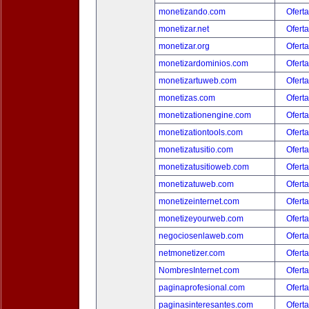
monetizando.com
Oferta
monetizar.net
Oferta
monetizar.org
Oferta
monetizardominios.com
Oferta
monetizartuweb.com
Oferta
monetizas.com
Oferta
monetizationengine.com
Oferta
monetizationtools.com
Oferta
monetizatusitio.com
Oferta
monetizatusitioweb.com
Oferta
monetizatuweb.com
Oferta
monetizeinternet.com
Oferta
monetizeyourweb.com
Oferta
negociosenlaweb.com
Oferta
netmonetizer.com
Oferta
NombresInternet.com
Oferta
paginaprofesional.com
Oferta
paginasinteresantes.com
Oferta