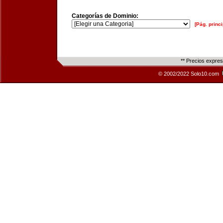
Categorías de Dominio:
[Pág. princi
** Precios expre
© 2002/2022 Solo10.com